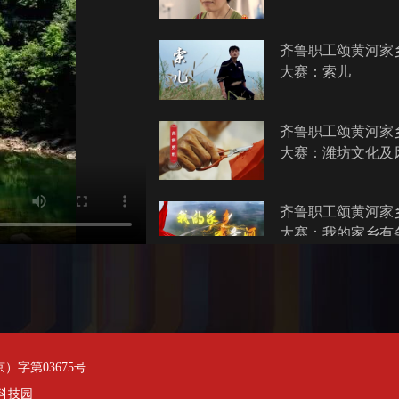
齐鲁职工颂黄河家
大赛：索儿
齐鲁职工颂黄河家
大赛：潍坊文化及
齐鲁职工颂黄河家
大赛：我的家乡有
齐鲁职工颂黄河家
大赛：新春盆菜
字第03675号
齐鲁职工颂黄河家
日科技园
大赛：与爱同行 