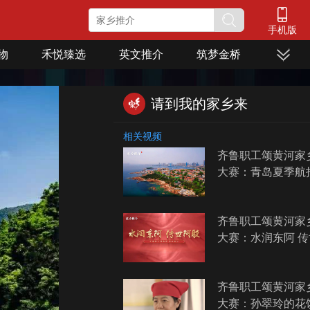
手机版
物
禾悦臻选
英文推介
筑梦金桥
请到我的家乡来
相关视频
齐鲁职工颂黄河家
大赛：青岛夏季航
齐鲁职工颂黄河家
大赛：水润东阿 
齐鲁职工颂黄河家
大赛：孙翠玲的花